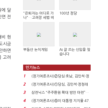
원에 달
"은퇴자는 어디로 가
100년 정당
반면 전
나"…고려장 세법 비
판 확산
대비 현
택도시금
부동산 눈치게임
AI 잘 쓰는 신입을 찾
감안하면
습니다
을 고려
인기뉴스
1
(정기여론조사)②당심·호남, 김민석-정
청래 '초접전'...
2
(정기여론조사)①당심, 김민석·정청래
'초접전'…대통령 ...
3
삼전닉스 “주주환원 확대 방안 마련”…
로이터에 성명...
4
(정기여론조사)⑤이 대통령 지지율 47.
7%…일주일 만에 ...