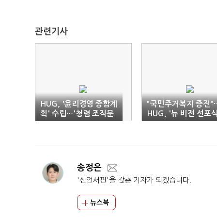
관련기사
HUG, '윤리경영 종합계
"국민주거복지 증진"
획' 수립…'청렴 조직문
HUG, '뉴 비전 선포식
화 조성'
개최
송정은
'신언서판'을 갖춘 기자가 되겠습니다.
뉴스북