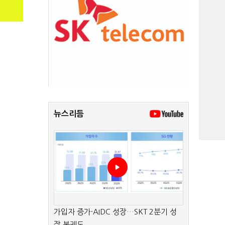
뉴스리듬
가입자 증가·AIDC 성장…SKT 2분기 성
장 본궤도