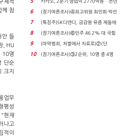
5
 구체적
카카오, 2분기 영업익 2770억원…전년
비 36% 증가...
함께 참
6
(정기여론조사)④최고위원 최민희·박선
원 '양강'…서미...
7
(특징주)SK디앤디, 금감원 유증 제동에
장 초반 상한가...
8
(정기여론조사)⑥민주 46.2% 대 국힘
사안 들
31.0%…오차범위 밖 ...
9
(마약범죄, 처벌에서 치료로)②(단
, HU
독)"마약은 전염병…여성...
 10명
10
(정기여론조사)③2순위, 10명 중 4명
'송영길'…정청래 '한 ...
상 단순
이 크지
운용업무
 형평성
 "현재
드러나고
독립적이