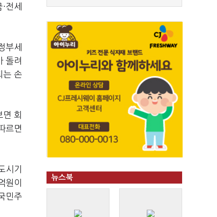
금·전세
 정부세
가 돌려
되는 손
보면 회
 따르면
택도시기
뉴스북
1억원이
 국민주