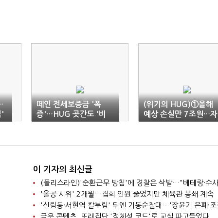
…
떼인 전세보증금 '폭
(위기의 HUG)①올해
'
증'…HUG 곳간도 '비
예상 손실만 7조원…자
상'
본잠식 위기
이 기자의 최신글
'올공 시위' 2개월…집회 인원 줄었지만 체육관 봉쇄 계속
극우 콘텐츠, 또래집단 '정체성 코드'로 교실 파고들었다