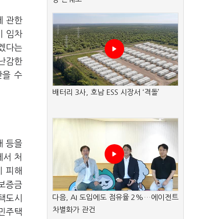
에 관한
이 임차
하겠다는
 난감한
안을 수
배터리 3사, 호남 ESS 시장서 ‘격돌’
매 등을
에서 처
기 피해
 보증금
다음, AI 도입에도 점유율 2%…에이전트
주택도시
차별화가 관건
국민주택