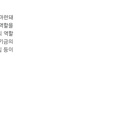
 마련돼
 역할을
의 역할
시기금의
입 등이