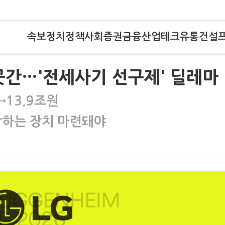
속보
정치
정책
사회
증권
금융
산업
테크
유통
건설
 곳간…'전세사기 선구제' 딜레마
13.9조원
장하는 장치 마련돼야