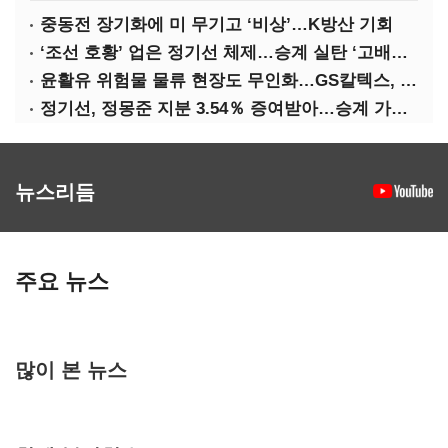
중동전 장기화에 미 무기고 ‘비상’…K방산 기회
‘조선 호황’ 업은 정기선 체제…승계 실탄 ‘고배당’ 주목
윤활유 위험물 물류 현장도 무인화…GS칼텍스, 디지털 전환 가속
정기선, 정몽준 지분 3.54％ 증여받아…승계 가속화
뉴스리듬
주요 뉴스
많이 본 뉴스