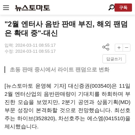
구독
"2월 엔터사 음반 판매 부진, 해외 팬덤
은 확대 중"-대신
입력: 2024-03-11 08:55:17
수정: 2024-03-11 08:55:17
답글쓰기
초동 판매 중시에서 라이트 팬덤으로 변화
[뉴스토마토 윤영혜 기자]
대신증권(003540)
은 11일
2월 엔터산업의 음반판매량이 기대치를 하회하며 부
진한 모습을 보였지만, 2분기 공연과 상품기획(MD)
부문 성장이 본격화할 것으로 전망했습니다. 최선호
주는
하이브(352820)
, 차선호주는
에스엠(041510)
을
제시했습니다.