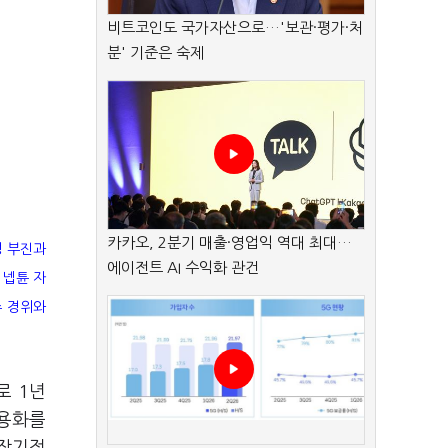
비트코인도 국가자산으로…'보관·평가·처
분' 기준은 숙제
카카오, 2분기 매출·영업익 역대 최대…
성 부진과
에이전트 AI 수익화 관건
 넵튠 자
수 경위와
로 1년
상용화를