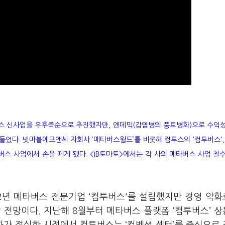
스 신사업을 우후죽순으로 추진했지만, 엔데믹(감염병의 풍토병화)으로 수익
들었다. 넷마블에프앤씨 자회사 ‘메타버스월드’를 비롯해 컴투스의 '컴투버스',
버스 사업에서 손을 떼게 됐다. <IB토마토>에서는 각 사의 메타버스 사업 철
22년 메타버스 전문기업 '컴투버스'를 설립했지만 경영 악화
 전망이다. 지난해 8월부터 메타버스 플랫폼 ‘컴투버스’ 