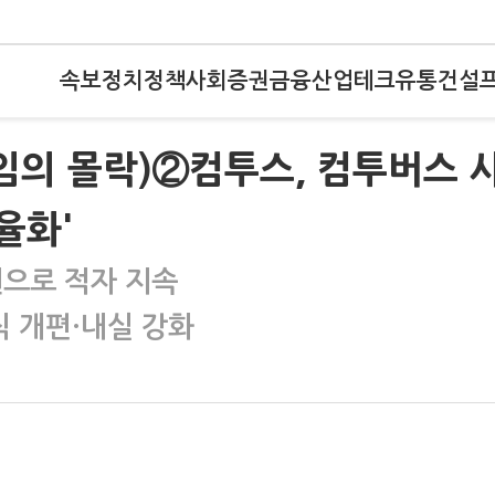
속보
정치
정책
사회
증권
금융
산업
테크
유통
건설
게임의 몰락)②컴투스, 컴투버스 
율화'
원으로 적자 지속
직 개편·내실 강화