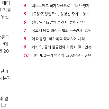
. 메타
요"…'덜 똘똘한 한 채' 20...
4
비트코인도 국가자산으로…'보관·평가·
망퇴직을
처분' 기준은 ...
5
(특징주)윙입푸드, 경영진 주가 부양 의
 우선
지에 상한가...
6
(현장+)"12일엔 물건 다 들어와요"…
빈 매대 채우며 문 연 ...
7
국고채 담합 과징금 철퇴…증권사 '충당
금 폭탄' 우려...
석된다.
8
이 대통령 "국가폭력 피해자에 사과…
 '메
적극적 조사로 진...
9
카카오, 올해 임금협약 최종 타결…연봉
 20
6.3% 인상·격려...
10
네이버, 2분기 영업익 5203억원…전년
비 0.2% 감소...
년 4
 4분기
때 앞
라고