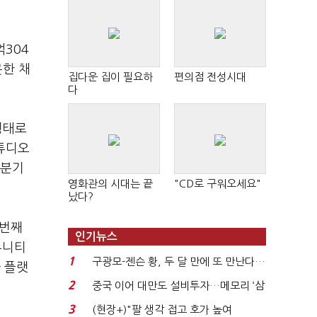
억304
못한 채
집다운 집이 필요하
편의점 전성시대
다
형태로
튜디오
3분기
영화관의 시대는 끝
"CD로 구워오세요"
났다?
 번째
인기뉴스
뮤니티
1
구광모-젠슨 황, 두 달 만에 또 만난다…
 플랫
로봇·AI 등 논...
2
중국 이어 대만도 설비투자…메모리 ‘삼
국전쟁’
3
(현장+)"팔 생각 접고 호가 높여