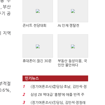
종 '부
, 부산
주기 공
콘서트 전당대회
AI 인재 쟁탈전
이 지역
휴대폰이 끊긴 30분
부동산 동상이몽, 국
민만 불안하다
인기뉴스
'부적절
1
(정기여론조사)②당심·호남, 김민석-정
.6%,
청래 '초접전'...
2
삼성 Z8 역대급 ‘흥행’에 애플 반격 주
목…9월 ‘폴...
3
(정기여론조사)①당심, 김민석·정청래