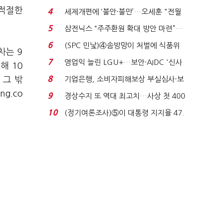
'초접전'…대통령 ...
부적절한
4
세제개편에 ‘불안·불만’…오세훈 "전월
세 구하기 더 ...
5
삼전닉스 “주주환원 확대 방안 마련”…
로이터에 성명...
6
(SPC 민낯)④솜방망이 처벌에 식품위
차는 9
생법 위반 반복...
7
영업익 늘린 LGU+…보안·AIDC '신사
해 10
업 드라이브'...
8
 그 밖
기업은행, 소비자피해보상 부실심사·보
이스피싱 공시 ...
g.co
9
경상수지 또 역대 최고치…사상 첫 400
억달러에 '3% 성...
10
(정기여론조사)⑤이 대통령 지지율 47.
7%…일주일 만에 ...