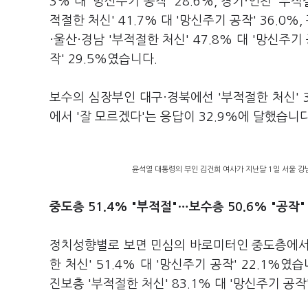
3% 대 '망신주기 공작' 28.6%, 경기·인천 '부적
적절한 처신' 41.7% 대 '망신주기 공작' 36.0%,
·울산·경남 '부적절한 처신' 47.8% 대 '망신주기 
작' 29.5%였습니다.
보수의 심장부인 대구·경북에선 '부적절한 처신' 3
에서 '잘 모르겠다'는 응답이 32.9%에 달했습니다
윤석열 대통령의 부인 김건희 여사가 지난달 1일 서울 강
중도층 51.4% "부적절"…보수층 50.6% "공작"
정치성향별로 보면 민심의 바로미터인 중도층에서
한 처신' 51.4% 대 '망신주기 공작' 22.1%였습
진보층 '부적절한 처신' 83.1% 대 '망신주기 공