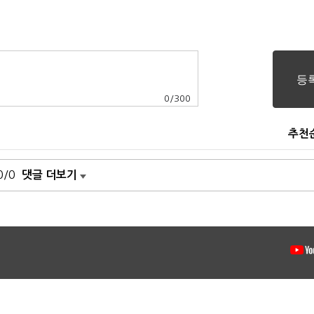
0
/
300
추천
0/0
댓글 더보기