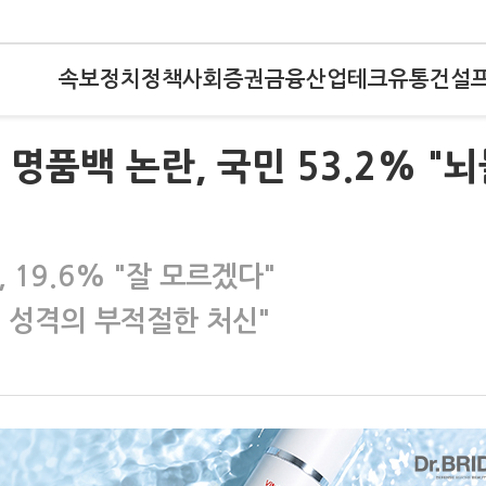
속보
정치
정책
사회
증권
금융
산업
테크
유통
건설
명품백 논란, 국민 53.2% "
 19.6% "잘 모르겠다"
물적 성격의 부적절한 처신"