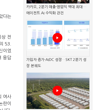
카카오, 2분기 매출·영업익 역대 최대…
에이전트 AI 수익화 관건
받았다는
이상 전
 53.
처신이었
며 응답
가입자 증가·AIDC 성장…SKT 2분기 성
장 본궤도
희 여사
 논란이