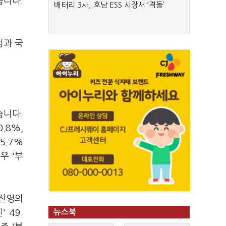
습니다.
배터리 3사, 호남 ESS 시장서 ‘격돌’
성과 국
습니다.
0.8%,
25.7%
우 '부
수진영의
 49.
뉴스북