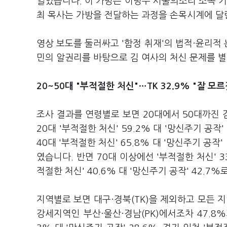
일었습니다. 이 가방은 이명수 서울의소리 소속 기
최 목사는 가방을 전달하는 과정을 손목시계에 달
영상 보도를 둘러싸고 '함정 취재'의 법적·윤리적
민의 알권리를 바탕으로 김 여사의 처신 문제를 별
20~50대 "부적절한 처신"…TK 32.9% "잘 모
조사 결과를 연령별로 보면 20대에서 50대까진 
20대 '부적절한 처신' 59.2% 대 '망신주기 공작' 
40대 '부적절한 처신' 65.8% 대 '망신주기 공작' 
였습니다. 반면 70대 이상에선 '부적절한 처신' 33
적절한 처신' 40.6% 대 '망신주기 공작' 42.7
지역별로 보면 대구·경북(TK)을 제외하고 모든 
강세지역인 부산·울산·경남(PK)에서조차 47.8%