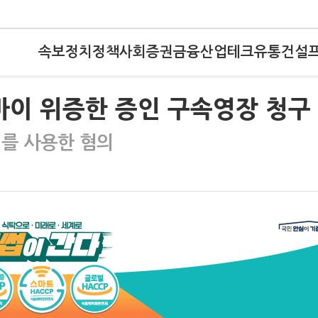
속보
정치
정책
사회
증권
금융
산업
테크
유통
건설
바이 위증한 증인 구속영장 청구
이를 사용한 혐의