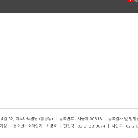
길 32, 이토마토빌딩 (합정동) ㅣ 등록번호 : 서울아 00515 ㅣ 등록일자 및 발행일자 :
성 ㅣ 청소년보호책임자 : 최병호 ㅣ 편집국 : 02-2128-3874 ㅣ 사업국 : 02-21