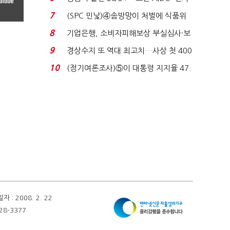
업 드라이브'...
7
(SPC 민낯)④솜방망이 처벌에 식품위
생법 위반 반복...
8
기업은행, 소비자피해보상 부실심사·보
이스피싱 공시 ...
9
경상수지 또 역대 최고치…사상 첫 400
억달러에 '3% 성...
10
(정기여론조사)⑤이 대통령 지지율 47.
7%…일주일 만에 ...
 2008. 2. 22
28-3377