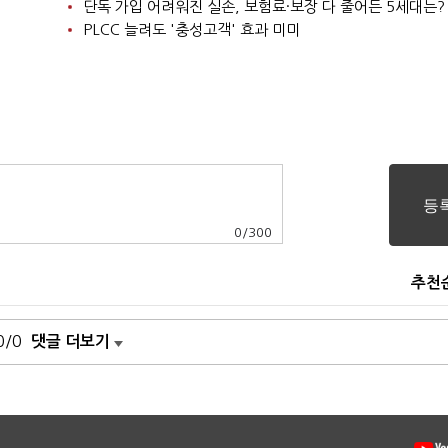
단독 가입 어려워진 실손, 보험료·보장 다 줄어든 5세대는?
PLCC 늘려도 '충성고객' 효과 미미
0
/
300
추천
0/0
댓글 더보기