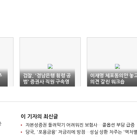
주
검찰, '경남은행 횡령 공
이재명 체포동의안 놓
범' 증권사 직원 구속영
의견 갈린 워크숍
장 청구
이 기자의 최신글
윤
자본성증권 돌려막기 어려워진 보험사…콜옵션 부담 급증
당국, '포용금융' 저금리에 방점…성실 상환 차주는 '역차별