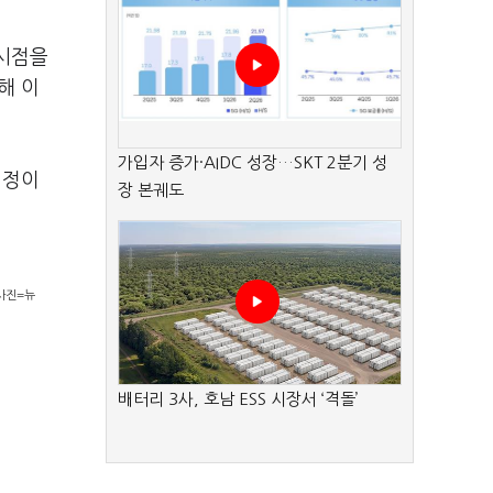
 시점을
해 이
가입자 증가·AIDC 성장…SKT 2분기 성
일정이
장 본궤도
사진=뉴
배터리 3사, 호남 ESS 시장서 ‘격돌’