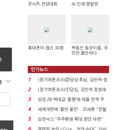
콘서트 전당대회
AI 인재 쟁탈전
휴대폰이 끊긴 30분
부동산 동상이몽, 국
민만 불안하다
인기뉴스
1
(정기여론조사)②당심·호남, 김민석-정
순
청래 '초접전'...
2
(정기여론조사)①당심, 김민석·정청래
'초접전'…대통령 ...
3
삼성 Z8 역대급 ‘흥행’에 애플 반격 주
목…9월 ‘폴...
4
세제개편에 ‘불안·불만’…오세훈 "전월
세 구하기 더 ...
5
삼전닉스 “주주환원 확대 방안 마련”…
로이터에 성명...
6
영업익 늘린 LGU+…보안·AIDC '신사