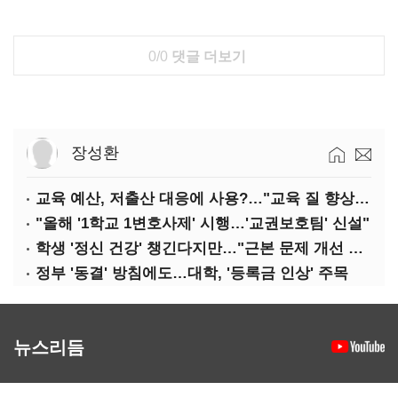
0/0
댓글 더보기
장성환
교육 예산, 저출산 대응에 사용?…"교육 질 향상에 투입해야"
"올해 '1학교 1변호사제' 시행…'교권보호팀' 신설"
학생 '정신 건강' 챙긴다지만…"근본 문제 개선 필요"
정부 '동결' 방침에도…대학, '등록금 인상' 주목
뉴스리듬