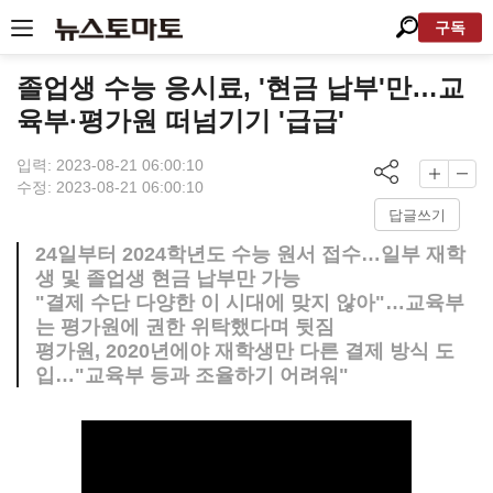
구독
졸업생 수능 응시료, '현금 납부'만…교
육부·평가원 떠넘기기 '급급'
입력: 2023-08-21 06:00:10
수정: 2023-08-21 06:00:10
답글쓰기
24일부터 2024학년도 수능 원서 접수…일부 재학
생 및 졸업생 현금 납부만 가능
"결제 수단 다양한 이 시대에 맞지 않아"…교육부
는 평가원에 권한 위탁했다며 뒷짐
평가원, 2020년에야 재학생만 다른 결제 방식 도
입…"교육부 등과 조율하기 어려워"