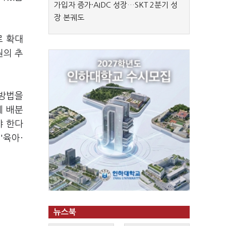
가입자 증가·AIDC 성장…SKT 2분기 성
장 본궤도
로 확대
원의 추
 방법을
에 배분
야 한다
'육아·
뉴스북