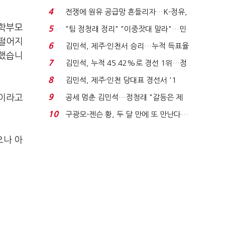
는 추가투표 때리기...
4
전쟁에 원유 공급망 흔들리자…K-정유,
에너지안보 핵심...
국학부모
5
"팀 정청래 정리" "이중잣대 말라"…민
 떨어지
주 최고위원 계파 다...
6
김민석, 제주·인천서 승리…누적 득표율
적했습니
'1위 탈환'(종합)...
7
김민석, 누적 45.42%로 경선 1위…정
청래와 격차 0.86%p(...
8
김민석, 제주·인천 당대표 경선서 '1
위'(1보)...
9
"이라고
공세 멈춘 김민석…정청래 "갈등은 제
가 수습"
10
구광모-젠슨 황, 두 달 만에 또 만난다…
로봇·AI 등 논...
으나 아