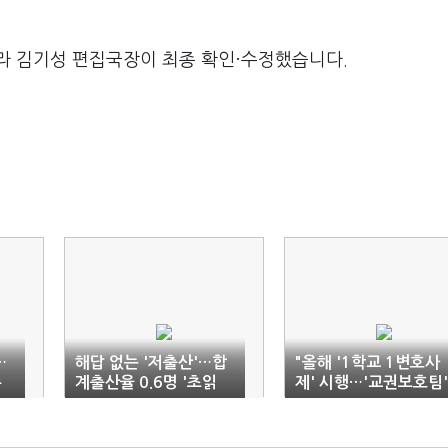
라 김기성 편집국장이 최종 확인·수정했습니다.
…
해답 없는 '저출산'…합
"올해 '1학교 1변호사
주
계출산율 0.6명 '초읽
제' 시행…'교권보호팀'
기'
신설"