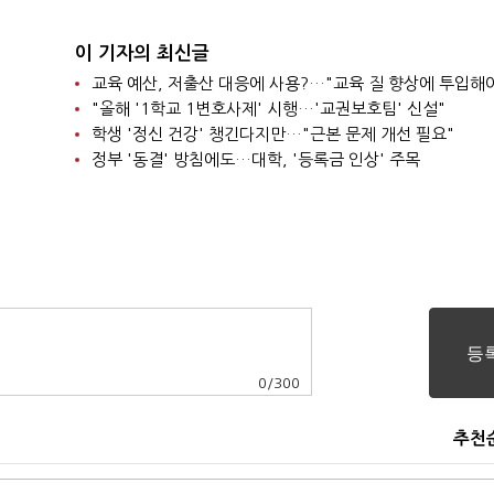
이 기자의 최신글
교육 예산, 저출산 대응에 사용?…"교육 질 향상에 투입해
"올해 '1학교 1변호사제' 시행…'교권보호팀' 신설"
학생 '정신 건강' 챙긴다지만…"근본 문제 개선 필요"
정부 '동결' 방침에도…대학, '등록금 인상' 주목
0
/
300
추천