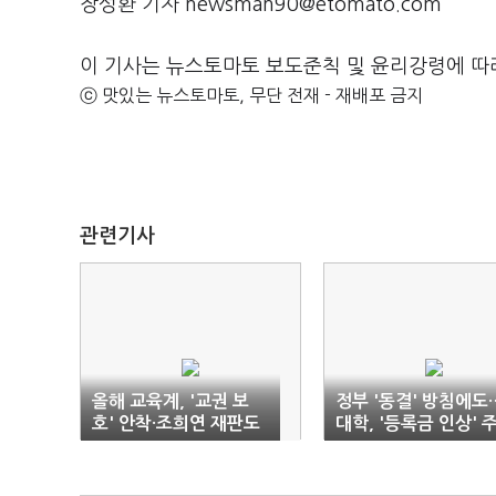
장성환 기자 newsman90@etomato.com
이 기사는 뉴스토마토 보도준칙 및 윤리강령에 따
ⓒ 맛있는 뉴스토마토, 무단 전재 - 재배포 금지
관련기사
올해 교육계, '교권 보
정부 '동결' 방침에도
호' 안착·조희연 재판도
대학, '등록금 인상' 
'변수'
목