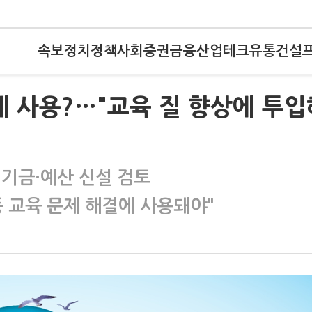
속보
정치
정책
사회
증권
금융
산업
테크
유통
건설
에 사용?…"교육 질 향상에 투입
 기금·예산 신설 검토
등 교육 문제 해결에 사용돼야"