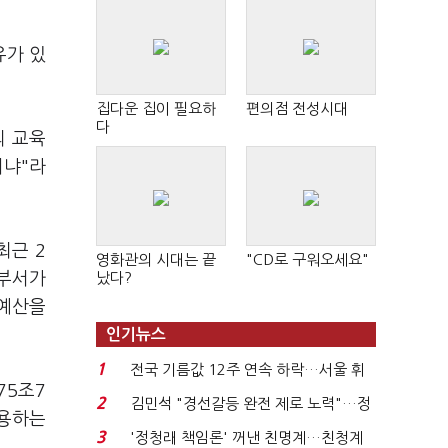
유가 있
집다운 집이 필요하
편의점 전성시대
다
의 교육
니냐"라
최근 2
영화관의 시대는 끝
"CD로 구워오세요"
 부서가
났다?
 예산을
인기뉴스
1
전국 기름값 12주 연속 하락…서울 휘
75조7
발윳값 1909원...
2
김민석 "경선갈등 완전 제로 노력"…정
사용하는
청래 "반명 공세 사...
3
'정청래 책임론' 꺼낸 친명계…친청계