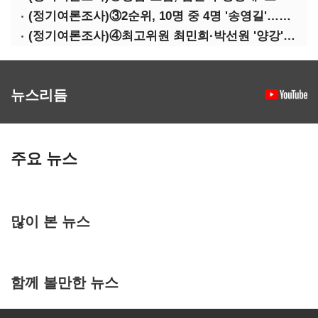
(정기여론조사)③2순위, 10명 중 4명 '송영길'…정청래 '한 자릿수'
(정기여론조사)④최고위원 최민희·박선원 '양강'…서미화·이성윤·임미애 뒤이어
뉴스리듬
주요 뉴스
많이 본 뉴스
함께 볼만한 뉴스