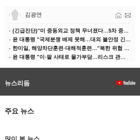
김광연
(긴급진단)"미 중동외교 정책 무너졌다…5차 중동전 가능성은 낮아"
윤 대통령 "국제분쟁 배제 못해…대외 불안정 긴밀대응"
한미일, 해양차단훈련·대해적훈련…"북한 위협 억제"
윤 대통령 "이·팔 사태로 물가부담…리스크 관리 만전 기해야"
뉴스리듬
주요 뉴스
많이 본 뉴스