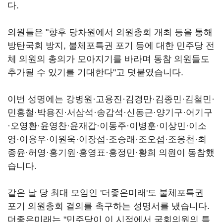
다.
의원들은 "향후 당차원에서 의원총회 개최 등을 통해
방탄국회 방지, 불체포특권 포기 등에 대한 민주당 전
체 의원의 총의가 모아지기를 바라며 동참 의원들도
추가될 수 있기를 기대한다"고 덧붙였습니다.
이번 성명에는 강병원·고용진·김경만·김종민·김철민·
민홍철·박용진·서삼석·송갑석·신동근·양기구·어기구
·오영환·윤영찬·윤재갑·이동주·이병훈·이상민·이소
영·이용우·이원욱·이장섭·조승래·조오섭·조응천·최
종윤·허영·홍기원·홍영표·홍정민·황희 의원이 동참했
습니다.
같은 날 당 최대 모임인 '더좋은미래'도 불체포특권
포기 의원총회 결의를 촉구하는 성명서를 냈습니다.
더좋은미래는 "민주당이 이 시점에서 국회의원의 특