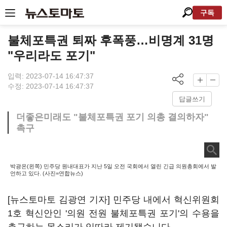
구독
불체포특권 퇴짜 후폭풍…비명계 31명
"우리라도 포기"
입력: 2023-07-14 16:47:37
수정: 2023-07-14 16:47:37
답글쓰기
더좋은미래도 "불체포특권 포기 의총 결의하자"
촉구
박광온(왼쪽) 민주당 원내대표가 지난 5일 오전 국회에서 열린 긴급 의원총회에서 발
언하고 있다. (사진=연합뉴스)
[뉴스토마토 김광연 기자] 민주당 내에서 혁신위원회
1호 혁신안인 '의원 전원 불체포특권 포기'의 수용을