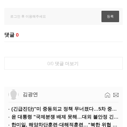
댓글
0
0/0
댓글 더보기
김광연
(긴급진단)"미 중동외교 정책 무너졌다…5차 중동전 가능성은 낮아"
윤 대통령 "국제분쟁 배제 못해…대외 불안정 긴밀대응"
한미일, 해양차단훈련·대해적훈련…"북한 위협 억제"