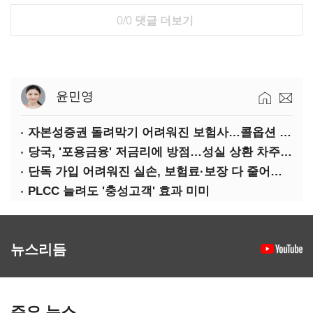
0/0
댓글 더보기
윤민영
자본성증권 돌려막기 어려워진 보험사…콜옵션 부담 급증
당국, '포용금융' 저금리에 방점…성실 상환 차주는 '역차별'
단독 가입 어려워진 실손, 보험료·보장 다 줄어든 5세대는?
PLCC 늘려도 '충성고객' 효과 미미
뉴스리듬
주요 뉴스