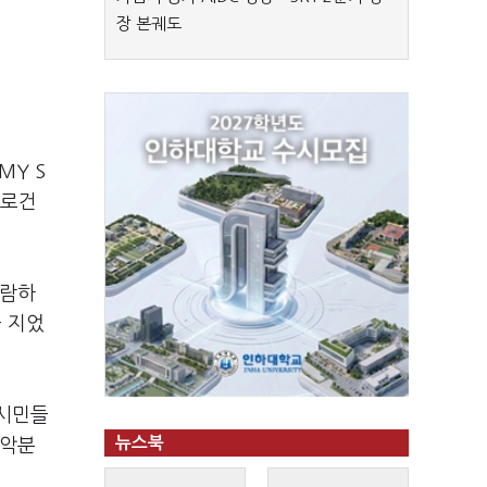
장 본궤도
MY S
슬로건
관람하
을 지었
 시민들
뉴스북
음악분