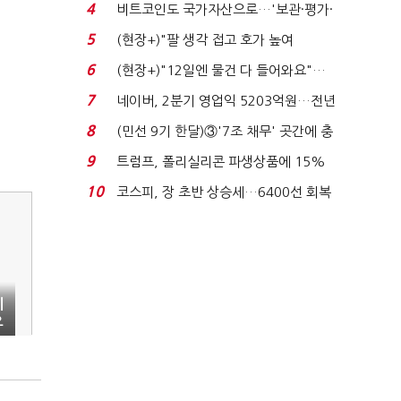
지에 상한가...
4
비트코인도 국가자산으로…'보관·평가·
처분' 기준은 ...
5
(현장+)"팔 생각 접고 호가 높여
요"…'덜 똘똘한 한 채' 20...
6
(현장+)"12일엔 물건 다 들어와요"…
빈 매대 채우며 문 연 ...
7
네이버, 2분기 영업익 5203억원…전년
비 0.2% 감소...
8
(민선 9기 한달)③'7조 채무' 곳간에 충
격…추미애, 20년...
9
트럼프, 폴리실리콘 파생상품에 15%
관세…"미 산업 재건"...
10
코스피, 장 초반 상승세…6400선 회복
시도
이
요