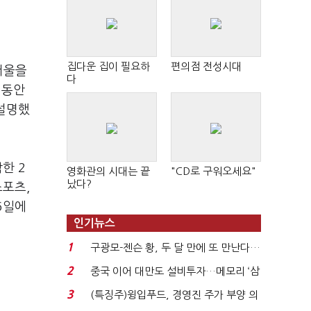
집다운 집이 필요하
편의점 전성시대
서울을
다
 동안
 설명했
한 2
영화관의 시대는 끝
"CD로 구워오세요"
났다?
스포츠,
6일에
인기뉴스
1
구광모-젠슨 황, 두 달 만에 또 만난다…
로봇·AI 등 논...
2
중국 이어 대만도 설비투자…메모리 ‘삼
국전쟁’
3
(특징주)윙입푸드, 경영진 주가 부양 의