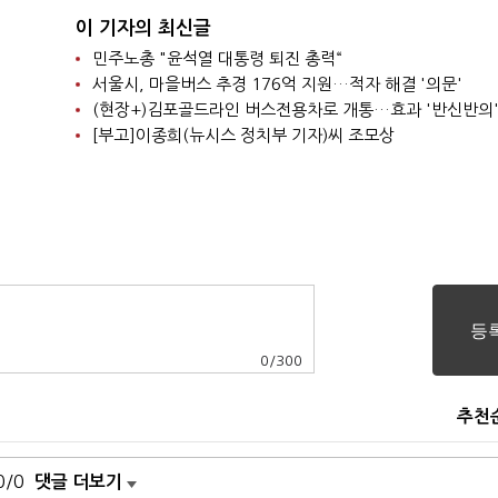
이 기자의 최신글
민주노총 "윤석열 대통령 퇴진 총력“
서울시, 마을버스 추경 176억 지원…적자 해결 '의문'
(현장+)김포골드라인 버스전용차로 개통…효과 '반신반의
[부고]이종희(뉴시스 정치부 기자)씨 조모상
0
/
300
추천
0/0
댓글 더보기