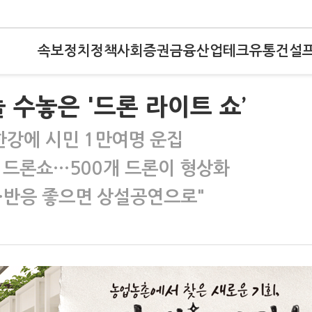
속보
정치
정책
사회
증권
금융
산업
테크
유통
건설
 수놓은 '드론 라이트 쇼’
한강에 시민 1만여명 운집
로 드론쇼…500개 드론이 형상화
…반응 좋으면 상설공연으로"