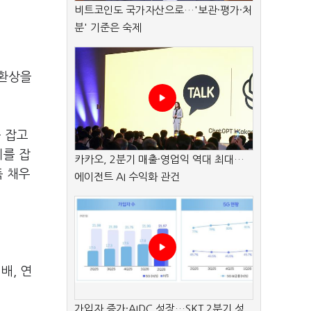
비트코인도 국가자산으로…'보관·평가·처
분' 기준은 숙제
 환상을
꼭 잡고
리를 잡
카카오, 2분기 매출·영업익 역대 최대…
득 채우
에이전트 AI 수익화 관건
배, 연
가입자 증가·AIDC 성장…SKT 2분기 성