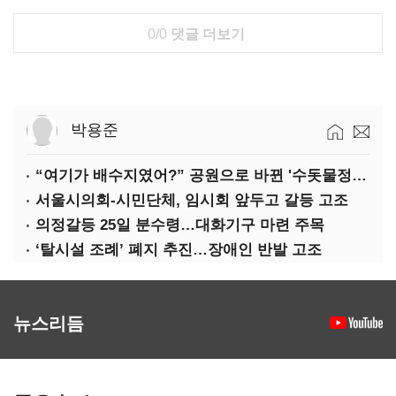
0/0
댓글 더보기
박용준
“여기가 배수지였어?” 공원으로 바뀐 '수돗물정거장'
서울시의회-시민단체, 임시회 앞두고 갈등 고조
의정갈등 25일 분수령…대화기구 마련 주목
‘탈시설 조례’ 폐지 추진…장애인 반발 고조
뉴스리듬