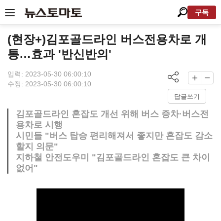
구독
(현장+)김포골드라인 버스전용차로 개
통…효과 '반신반의'
입력: 2023-05-30 06:00:10
수정: 2023-05-30 06:00:10
답글쓰기
김포골드라인 혼잡도 개선 위해 버스 증차·버스전
용차로 시행
시민들 "버스 탑승 편리해져서 좋지만 혼잡도 감소
할지 의문"
지하철 안전도우미 "김포골드라인 혼잡도 큰 차이
없어"