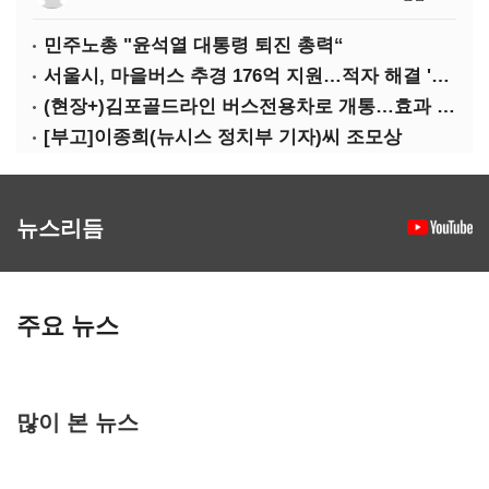
민주노총 "윤석열 대통령 퇴진 총력“
서울시, 마을버스 추경 176억 지원…적자 해결 '의문'
(현장+)김포골드라인 버스전용차로 개통…효과 '반신반의'
[부고]이종희(뉴시스 정치부 기자)씨 조모상
뉴스리듬
주요 뉴스
많이 본 뉴스