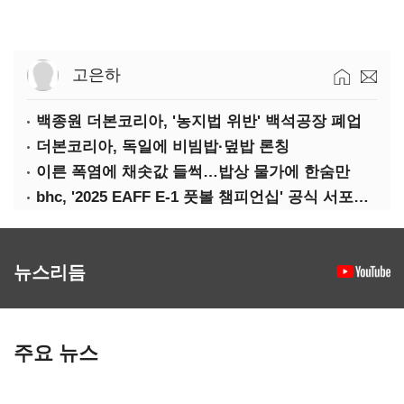
고은하
백종원 더본코리아, '농지법 위반' 백석공장 폐업
더본코리아, 독일에 비빔밥·덮밥 론칭
이른 폭염에 채솟값 들썩…밥상 물가에 한숨만
bhc, '2025 EAFF E-1 풋볼 챔피언십' 공식 서포터 참여
뉴스리듬
주요 뉴스