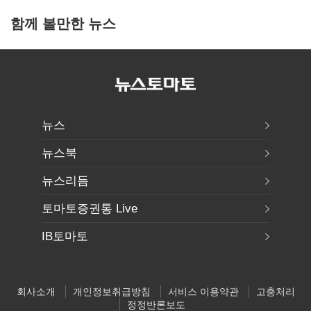
함께 볼만한 뉴스
뉴스
뉴스북
뉴스리듬
토마토증권통 Live
IB토마토
회사소개
개인정보취급방침
서비스 이용약관
고충처리
정정반론보도