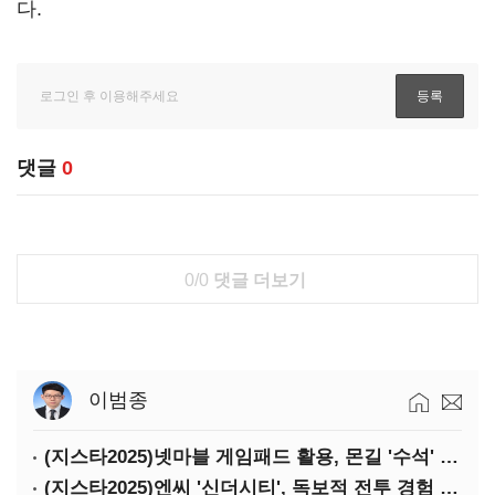
다.
댓글
0
0/0
댓글 더보기
이범종
(지스타2025)넷마블 게임패드 활용, 몬길 '수석' 7대죄 '차석'
(지스타2025)엔씨 '신더시티', 독보적 전투 경험 필요