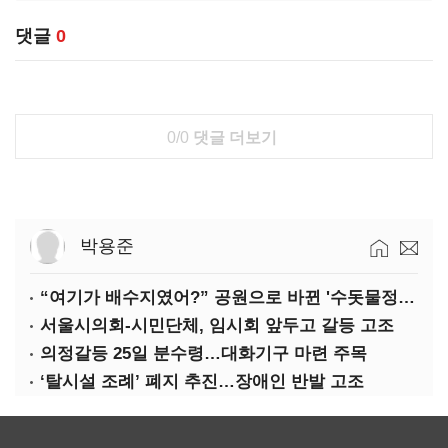
댓글
0
0/0
댓글 더보기
박용준
“여기가 배수지였어?” 공원으로 바뀐 '수돗물정거장'
서울시의회-시민단체, 임시회 앞두고 갈등 고조
의정갈등 25일 분수령…대화기구 마련 주목
‘탈시설 조례’ 폐지 추진…장애인 반발 고조