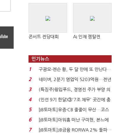
콘서트 전당대회
AI 인재 쟁탈전
인기뉴스
1
구광모-젠슨 황, 두 달 만에 또 만난다…
로봇·AI 등 논...
2
네이버, 2분기 영업익 5203억원…전년
비 0.2% 감소...
3
(특징주)윙입푸드, 경영진 주가 부양 의
지에 상한가...
4
(민선 9기 한달)③'7조 채무' 곳간에 충
격…추미애, 20년...
5
[IB토마토]유증·CB 줄줄이 무산…코스
닥 벌점 급증에 ...
6
[IB토마토]아워홈 떠난 구미현, 본느에
340억 베팅…가...
7
[IB토마토]JB금융 RORWA 2% 돌파…