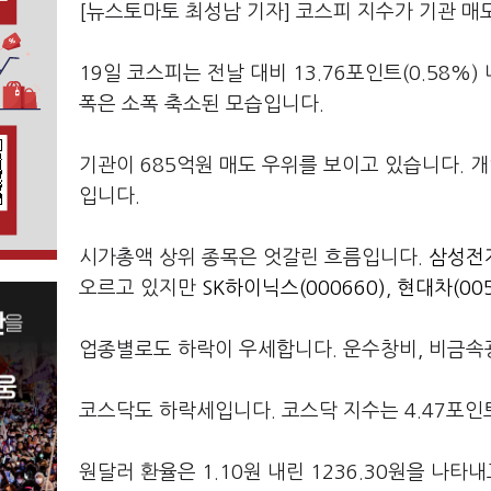
[뉴스토마토 최성남 기자] 코스피 지수가 기관 매
19일 코스피는 전날 대비 13.76포인트(0.58%)
폭은 소폭 축소된 모습입니다.
기관이 685억원 매도 우위를 보이고 있습니다. 
입니다.
시가총액 상위 종목은 엇갈린 흐름입니다.
삼성전자
오르고 있지만
SK하이닉스(000660)
,
현대차(005
업종별로도 하락이 우세합니다. 운수창비, 비금속광
코스닥도 하락세입니다. 코스닥 지수는 4.47포인트(
원달러 환율은 1.10원 내린 1236.30원을 나타