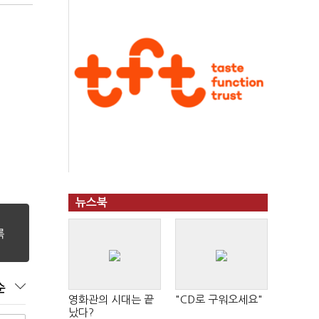
뉴스북
순
영화관의 시대는 끝
"CD로 구워오세요"
났다?