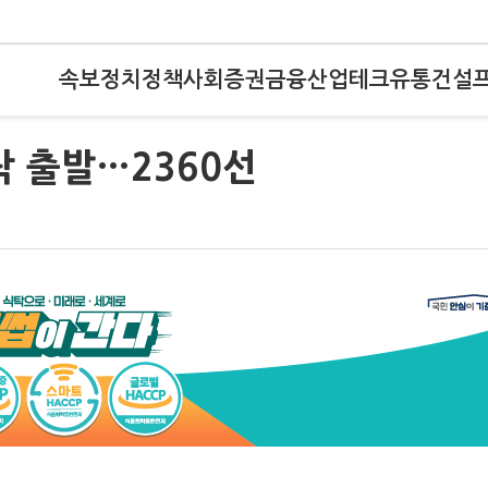
속보
정치
정책
사회
증권
금융
산업
테크
유통
건설
락 출발…2360선