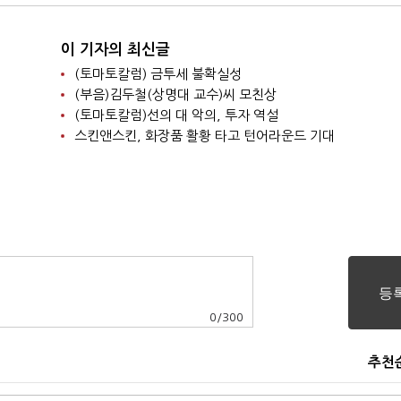
이 기자의 최신글
(토마토칼럼) 금투세 불확실성
(부음)김두철(상명대 교수)씨 모친상
(토마토칼럼)선의 대 악의, 투자 역설
스킨앤스킨, 화장품 활황 타고 턴어라운드 기대
0
/
300
추천