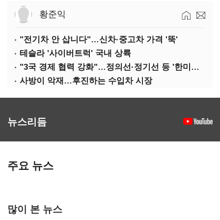
황준익
"전기차 안 삽니다"…신차·중고차 가격 '뚝'
테슬라 '사이버트럭' 국내 상륙
"3국 경제 협력 강화"…정의선·정기선 등 '한미일 경제대화' 참석
사방이 악재…후진하는 수입차 시장
뉴스리듬
주요 뉴스
많이 본 뉴스