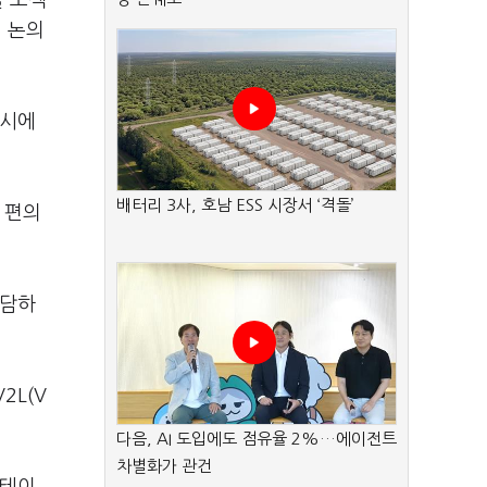
을 모색
이 논의
동시에
배터리 3사, 호남 ESS 시장서 ‘격돌’
 편의
전담하
2L(V
다음, AI 도입에도 점유율 2%…에이전트
차별화가 관건