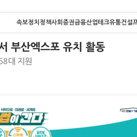
속보
정치
정책
사회
증권
금융
산업
테크
유통
건설
서 부산엑스포 유치 활동
58대 지원