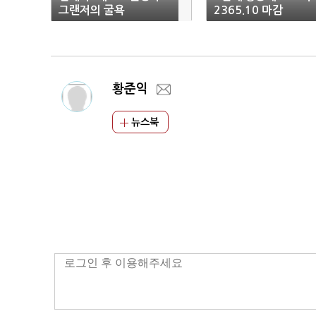
그랜저의 굴욕
2365.10 마감
황준익
뉴스북