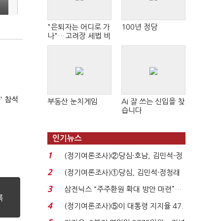
"은퇴자는 어디로 가
100년 정당
나"…고려장 세법 비
판 확산
' 참석
부동산 눈치게임
AI 잘 쓰는 신입을 찾
습니다
인기뉴스
1
(정기여론조사)②당심·호남, 김민석-정
청래 '초접전'...
2
(정기여론조사)①당심, 김민석·정청래
'초접전'…대통령 ...
3
삼전닉스 “주주환원 확대 방안 마련”…
로이터에 성명...
4
(정기여론조사)⑤이 대통령 지지율 47.
7%…일주일 만에 ...