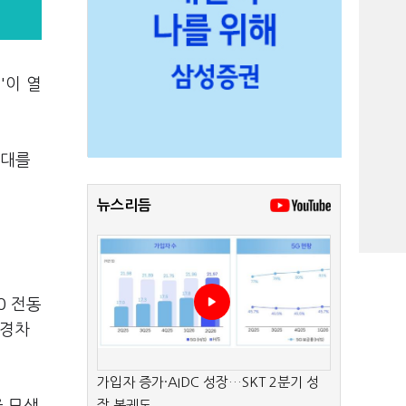
'이 열
8대를
뉴스리듬
0 전동
환경차
가입자 증가·AIDC 성장…SKT 2분기 성
장 본궤도