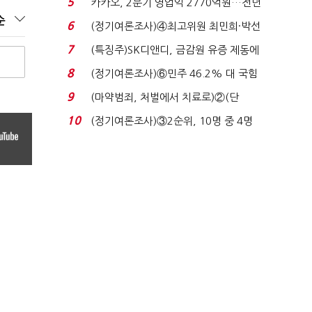
5
카카오, 2분기 영업익 2770억원…전년
비 36% 증가...
순
6
(정기여론조사)④최고위원 최민희·박선
원 '양강'…서미...
7
(특징주)SK디앤디, 금감원 유증 제동에
장 초반 상한가...
8
(정기여론조사)⑥민주 46.2% 대 국힘
31.0%…오차범위 밖 ...
9
(마약범죄, 처벌에서 치료로)②(단
독)"마약은 전염병…여성...
10
(정기여론조사)③2순위, 10명 중 4명
'송영길'…정청래 '한 ...