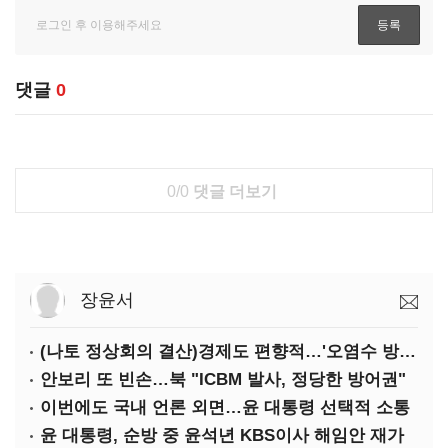
댓글
0
0/0
댓글 더보기
장윤서
(나토 정상회의 결산)경제도 편향적…'오염수 방류'만 용인
안보리 또 빈손…북 "ICBM 발사, 정당한 방어권"
이번에도 국내 언론 외면…윤 대통령 선택적 소통
윤 대통령, 순방 중 윤석년 KBS이사 해임안 재가