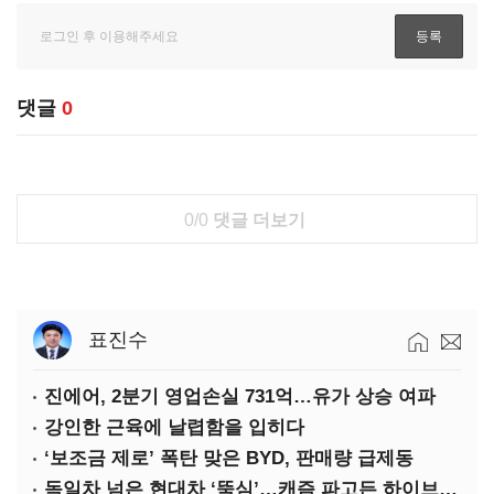
댓글
0
0/0
댓글 더보기
표진수
진에어, 2분기 영업손실 731억…유가 상승 여파
강인한 근육에 날렵함을 입히다
‘보조금 제로’ 폭탄 맞은 BYD, 판매량 급제동
독일차 넘은 현대차 ‘뚝심’…캐즘 파고든 하이브리드 역전극