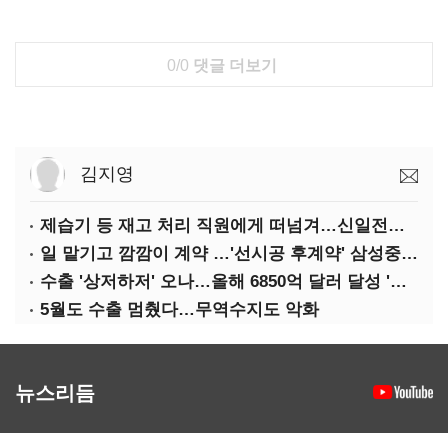
0/0
댓글 더보기
김지영
제습기 등 재고 처리 직원에게 떠넘겨…신일전자 '과징금 처벌'
일 맡기고 깜깜이 계약 …'선시공 후계약' 삼성중공업 덜미
수출 '상저하저' 오나…올해 6850억 달러 달성 '빨간불'
5월도 수출 멈췄다…무역수지도 악화
뉴스리듬