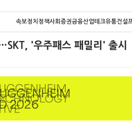
속보
정치
정책
사회
증권
금융
산업
테크
유통
건설
SKT, '우주패스 패밀리' 출시