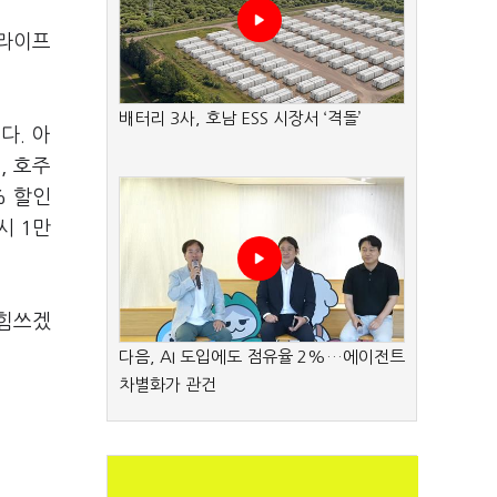
 라이프
배터리 3사, 호남 ESS 시장서 ‘격돌’
다. 아
, 호주
% 할인
시 1만
 힘쓰겠
다음, AI 도입에도 점유율 2%…에이전트
차별화가 관건