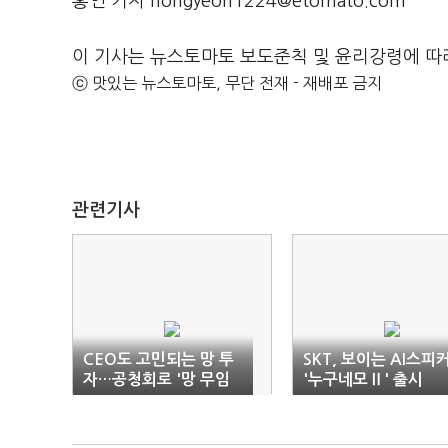
홍연 기자 hongyeon1224@etomato.com
이 기사는 뉴스토마토 보도준칙 및 윤리강령에 따
ⓒ 맛있는 뉴스토마토, 무단 전재 - 재배포 금지
관련기사
CEO도 고민되는 망 투
SKT, 보이는 AI스피
자…공청회로 '망 무임
'누구네모Ⅱ' 출시
승차'법 논의 물꼬 틀까