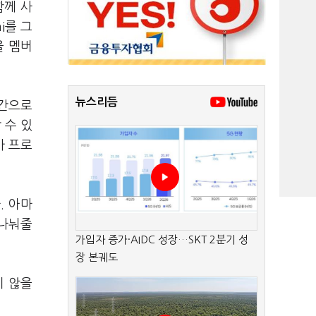
함께 사
i를 그
을 멤버
뉴스리듬
연간으로
 수 있
가 프로
. 아마
 나눠줄
가입자 증가·AIDC 성장…SKT 2분기 성
장 본궤도
지 않을