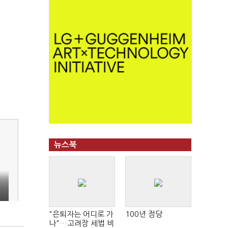
뉴스북
"
"은퇴자는 어디로 가
100년 정당
나"…고려장 세법 비