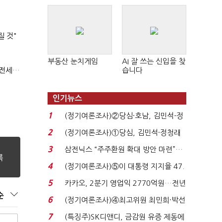
판 확산
질 것"
부동산 눈치게임
AI 잘 쓰는 신입을 찾
(부동산 세제 개편)"절세 매물 늘어도 집값 하락 제한적"…전세난·양극화 심화 우려
습니다
인기뉴스
1
(정기여론조사)②당심·호남, 김민석-정
청래 '초접전'...
2
(정기여론조사)①당심, 김민석·정청래
'초접전'…대통령 ...
3
삼전닉스 “주주환원 확대 방안 마련”…
로이터에 성명...
4
(정기여론조사)⑤이 대통령 지지율 47.
7%…일주일 만에 ...
5
카카오, 2분기 영업익 2770억원…전년
순
비 36% 증가...
6
(정기여론조사)④최고위원 최민희·박선
원 '양강'…서미...
7
(특징주)SK디앤디, 금감원 유증 제동에