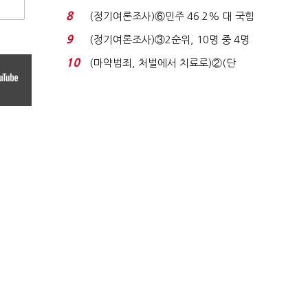
장 초반 상한가...
8
(정기여론조사)⑥민주 46.2% 대 국힘
31.0%…오차범위 밖 ...
9
(정기여론조사)③2순위, 10명 중 4명
'송영길'…정청래 '한 ...
10
(마약범죄, 처벌에서 치료로)②(단
독)"마약은 전염병…여성...