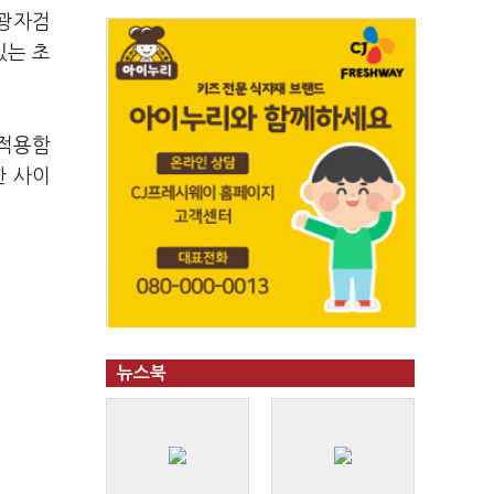
일광자검
 있는 초
 적용함
한 사이
뉴스북