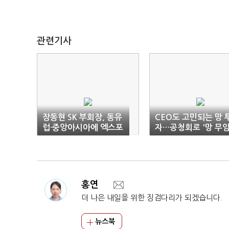
관련기사
장동현 SK 부회장, 동유
CEO도 고민되는 망 
럽·중앙아시아에 엑스포
자…공청회로 '망 무
유치 설득
승차'법 논의 물꼬 틀
홍연
더 나은 내일을 위한 징검다리가 되겠습니다.
뉴스북