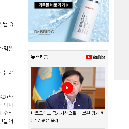
퀀텀·Q
시스템을
뉴스리듬
단 분야
KD)와
는 의미
와 수신
비트코인도 국가자산으로…'보관·평가·처
분' 기준은 숙제
 만들어