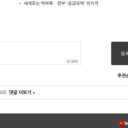
세제로는 역부족…정부 '공급대책' 만지작
0
/
300
추천
0/0
댓글 더보기