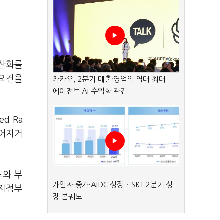
국산화를
 요건을
카카오, 2분기 매출·영업익 역대 최대…
에이전트 AI 수익화 관건
d Ra
떨어지거
도와 부
가입자 증가·AIDC 성장…SKT 2분기 성
 지점부
장 본궤도