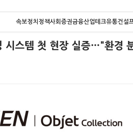
속보
정치
정책
사회
증권
금융
산업
테크
유통
건설
싱 시스템 첫 현장 실증…"환경 