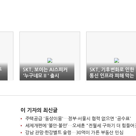
투
SKT, 보이는 AI스피커
SKT, 기후변화로 인한
임
'누구네모Ⅱ' 출시
통신 인프라 피해 막는
까
다
이 기자의 최신글
주택공급 '동상이몽'…정부·서울시 협력 없으면 '공수표'
세제개편에 ‘불안·불만’…오세훈 "전월세 구하기 더 힘들어
강남 관망·한강벨트 술렁…30억이 가른 부동산 민심