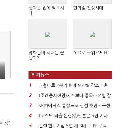
집다운 집이 필요하
편의점 전성시대
다
영화관의 시대는 끝
"CD로 구워오세요"
났다?
인기뉴스
1
대형마트 2분기 판매 9.4% 감소…홈
플러스 사태 여파...
2
(주간증시전망)지수보다 종목…선별 장
세 이어진다...
3
SK하이닉스 통합노조 신설 추진…구성
원 간 성과급 불...
4
(코스닥 퇴출 논란)②일본은 5년 기다
질 것"
려주는데 우리는 ...
5
건설 한계기업 5년 새 3배↑…PF·주택