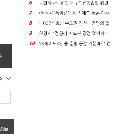
침체에 재무 ...
6
농협하나로유통 대규모유통업법 위반
적발…공정위, 과...
7
(현장+)'폭염중대경보'에도 농촌 이주
노동자는 강행군…'야...
8
'100만' 호남·수도권 경선…운명의 일
주일
9
친명계 "정청래 지도부 당정 엇박자"…
친청계 "신천지 오...
10
SK하이닉스, 중 충칭 공장 지분매각 검
토?…“확정된 바...
순