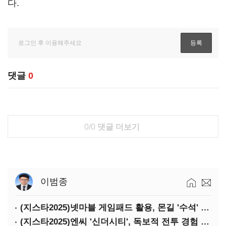
다.
댓글
0
0/0
댓글 더보기
이범종
(지스타2025)넷마블 게임패드 활용, 몬길 '수석' 7대죄 '차석'
(지스타2025)엔씨 '신더시티', 독보적 전투 경험 필요