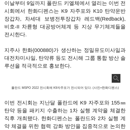
이날부터 9일까지 폴란드 키엘체에서 열리는 이번 전
시회에서 한화디펜스는 K9 자주포와 K10 탄약운반
장갑차, 차세대 보병전투장갑차 레드백(Redback),
비호-II 차륜형 대공방어체계 등 지상 무기체계들을
전시한다.
지주사
한화(000880)
가 생산하는 정밀유도미사일과
대전차미사일, 탄약류 등도 전시해 그룹 통합 방산 솔
루션을 적극적으로 홍보한다.
폴란드 MSPO 2022 전시회에 K9자주포가 전시되어 있다. (사진=한화디펜스)
이번 전시회는 지난달 폴란드에 K9 자주포와 155㎜
탄약 등을 패키지 수출하는 1차 실행 계약을 체결한
직후 개최됐다. 한화디펜스는 폴란드와 2차 실행 계
약 체결을 위한 협력 강화 방안을 집중적으로 논의한