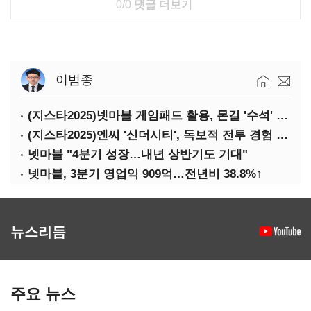
0/0
댓글 더보기
이범종
(지스타2025)넷마블 게임패드 활용, 몬길 '수석' 7대죄 '차석'
(지스타2025)엔씨 '신더시티', 독보적 전투 경험 필요
넷마블 "4분기 성장…내년 상반기도 기대"
넷마블, 3분기 영업익 909억…전년비 38.8%↑
뉴스리듬
주요 뉴스