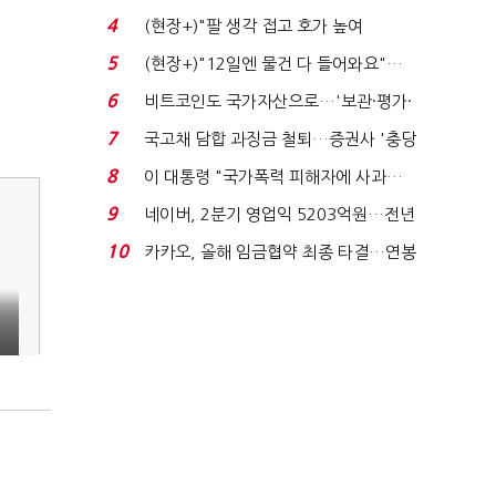
지에 상한가...
4
(현장+)"팔 생각 접고 호가 높여
요"…'덜 똘똘한 한 채' 20...
5
(현장+)"12일엔 물건 다 들어와요"…
빈 매대 채우며 문 연 ...
6
비트코인도 국가자산으로…'보관·평가·
처분' 기준은 ...
7
국고채 담합 과징금 철퇴…증권사 '충당
금 폭탄' 우려...
8
이 대통령 "국가폭력 피해자에 사과…
적극적 조사로 진...
9
네이버, 2분기 영업익 5203억원…전년
비 0.2% 감소...
10
카카오, 올해 임금협약 최종 타결…연봉
6.3% 인상·격려...