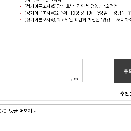
(정기여론조사)②당심·호남, 김민석-정청래 '초접전'
0
/
300
추천
0/0
댓글 더보기