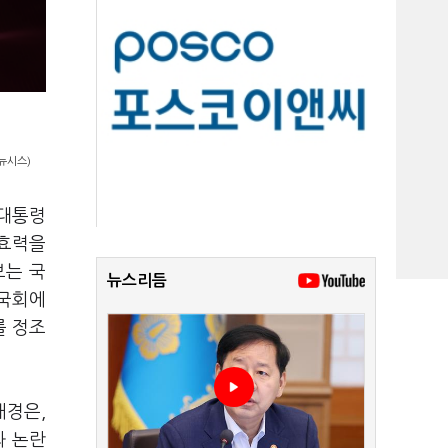
뉴시스)
 대통령
 효력을
보는 국
뉴스리듬
기국회에
를 정조
배경은,
과 논란