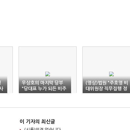
행
우상호의 마지막 당부
(영상)법원 "주호영 비
사
"당대표 누가 되든 비주
대위원장 직무집행 정
류와 소통 최우선해야"
지"(종합)
이 기자의 최신글
(시론)의견 없습니다