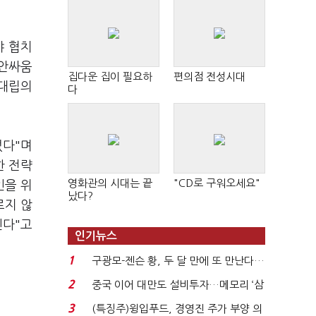
야 협치
집안싸움
집다운 집이 필요하
편의점 전성시대
 대립의
다
없다"며
한 전략
영화관의 시대는 끝
"CD로 구워오세요"
인을 위
났다?
르지 않
인다"고
인기뉴스
1
구광모-젠슨 황, 두 달 만에 또 만난다…
로봇·AI 등 논...
2
중국 이어 대만도 설비투자…메모리 ‘삼
국전쟁’
3
(특징주)윙입푸드, 경영진 주가 부양 의