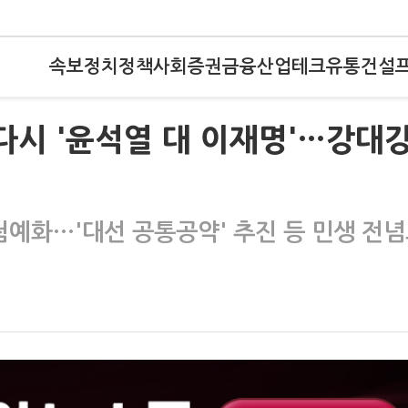
속보
정치
정책
사회
증권
금융
산업
테크
유통
건설
다시 '윤석열 대 이재명'…강대
첨예화…'대선 공통공약' 추진 등 민생 전