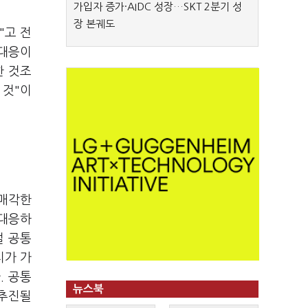
가입자 증가·AIDC 성장…SKT 2분기 성
장 본궤도
"고 전
 대응이
한 것조
 것"이
 매각한
 대응하
절 공통
치가 가
. 공통
뉴스북
 추진될