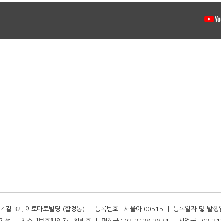
길 32, 이토마토빌딩 (합정동) ㅣ 등록번호 : 서울아 00515 ㅣ 등록일자 및 발행일자 :
성 ㅣ 청소년보호책임자 : 최병호 ㅣ 편집국 : 02-2128-3874 ㅣ 사업국 : 02-21