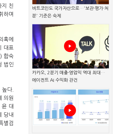
까지 친
비트코인도 국가자산으로…'보관·평가·처
지휘하며
분' 기준은 숙제
 의혹에
이 대표
) 합숙
청 법인
카카오, 2분기 매출·영업익 역대 최대…
에이전트 AI 수익화 관건
 높다.
계 의원
 윤 대
게 당내
 특별검