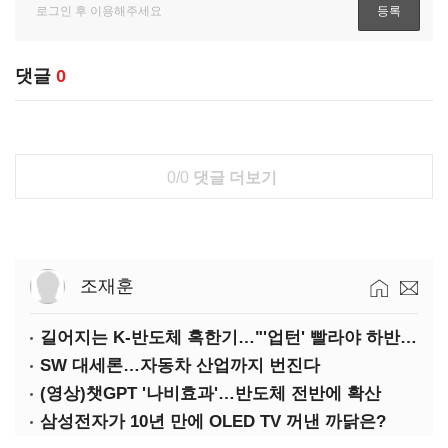
댓글
0
0/0
댓글 더보기
조재훈
길어지는 K-반도체 혹한기…"'업턴' 빨라야 하반기"
SW 대세론…자동차 산업까지 번진다
(영상)챗GPT '나비효과'…반도체 전반에 확산
삼성전자가 10년 만에 OLED TV 꺼낸 까닭은?