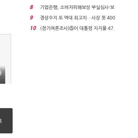
업 드라이브'...
8
기업은행, 소비자피해보상 부실심사·보
이스피싱 공시 ...
9
경상수지 또 역대 최고치…사상 첫 400
억달러에 '3% 성...
10
(정기여론조사)⑤이 대통령 지지율 47.
7%…일주일 만에 ...
까