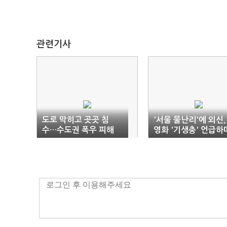
관련기사
도로 막히고 곳곳 침
'서울 물난리'에 외신,
수…수도권 폭우 피해
영화 '기생충' 언급하
속출
'반지하' 주목