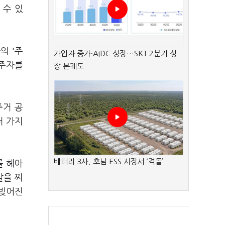
 수 있
의 '주
가입자 증가·AIDC 성장…SKT 2분기 성
거주자를
장 본궤도
주거 공
러 가지
배터리 3사, 호남 ESS 시장서 ‘격돌’
를 헤아
살을 찌
 빚어진