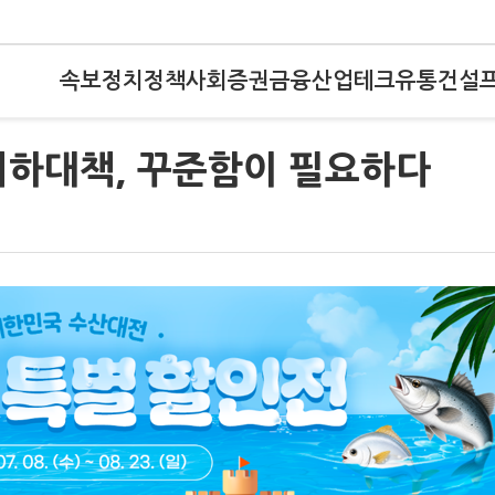
속보
정치
정책
사회
증권
금융
산업
테크
유통
건설
지하대책, 꾸준함이 필요하다