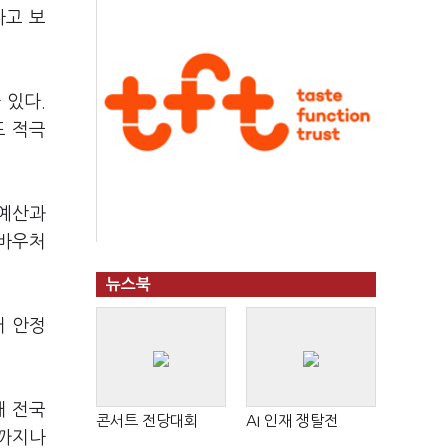
나고 보
 있다.
도 적극
 예산과
 바우처
뉴스북
거 안정
해 전국
콘서트 전당대회
AI 인재 쟁탈전
제까지나