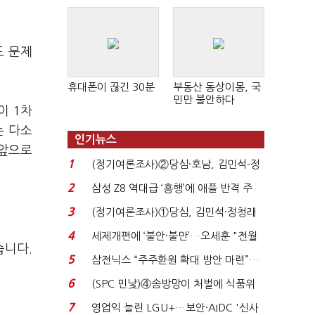
도 문제
휴대폰이 끊긴 30분
부동산 동상이몽, 국
민만 불안하다
이 1차
는 다소
인기뉴스
 앞으로
1
(정기여론조사)②당심·호남, 김민석-정
청래 '초접전'...
2
삼성 Z8 역대급 ‘흥행’에 애플 반격 주
목…9월 ‘폴...
3
(정기여론조사)①당심, 김민석·정청래
'초접전'…대통령 ...
4
세제개편에 ‘불안·불만’…오세훈 "전월
습니다.
세 구하기 더 ...
5
삼전닉스 “주주환원 확대 방안 마련”…
로이터에 성명...
6
(SPC 민낯)④솜방망이 처벌에 식품위
생법 위반 반복...
7
영업익 늘린 LGU+…보안·AIDC '신사