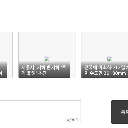
서울시, 지하·반지하 '주
전국에 비소식…12일
며
거 불허' 추진
지 수도권 20~80mm
예고
0
/
300