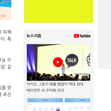
가 피해
뉴스리듬
다. 특
아닐 수
덤’ 같
카카오, 2분기 매출·영업익 역대 최대…
심을 받
에이전트 AI 수익화 관건
을 추진