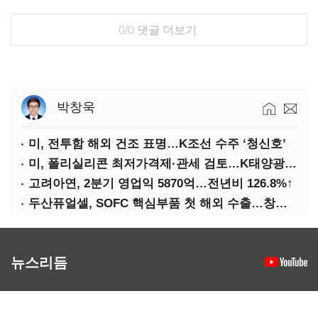
0/0
댓글 더보기
박창욱
미, 전투함 해외 건조 표명…K조선 수주 ‘청신호’
미, 폴리실리콘 최저가격제·관세 검토…K태양광 입지 확대 기대
고려아연, 2분기 영업익 5870억…전년비 126.8%↑
두산퓨얼셀, SOFC 핵심부품 첫 해외 수출…창사 이래 최대 규모
뉴스리듬