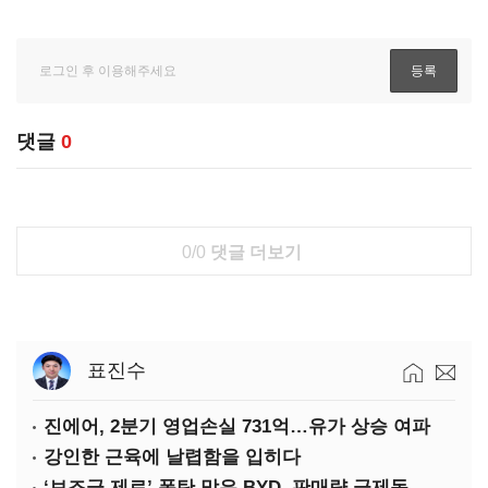
댓글
0
0/0
댓글 더보기
표진수
진에어, 2분기 영업손실 731억…유가 상승 여파
강인한 근육에 날렵함을 입히다
‘보조금 제로’ 폭탄 맞은 BYD, 판매량 급제동