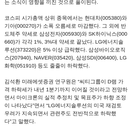
는 소식이 영향을 끼친 것으로 풀이된다.
코스피 시가총액 상위 종목에서는
현대차(005380)
와
기아(000270)
가 소폭 오름세로 마감했다. 그 외에 반
도체주 약세로
삼성전자(005930)
와
SK하이닉스(000
660)
가 각각 1%, 3%대 약세로 끝났다.
LG에너지솔
루션(373220)
은 5% 이상 급락했다.
삼성바이오로직
스(207940)
,
NAVER(035420)
,
삼성SDI(006400)
,
LG
화학(051910)
등도 줄줄이 하락했다.
김석환 미래에셋증권 연구원은 “씨티그룹이 D램 가
격 하락세가 내년 1분기까지 이어질 것이라고 전망하
면서 마이크론의 실적 추정치 및 목표주가 하향 조정
이 나타났다”면서 “LG에너지솔루션의 미국 재검토
우려가 지속되면서 관련주도 전반적으로 하락했
다”고 말했다.