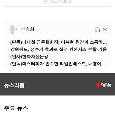
0/0
댓글 더보기
신송희
(단독)나재철 금투협회장, 이복현 원장과 소통하는 사이?
강원랜드, 성수기 효과로 실적 컨센서스 부합-키움
(인사)한화자산운용
(단독)미스터피자 인수한 티알인베스트, 내홍에 무너진 멜파스 인수전 참여
뉴스리듬
주요 뉴스