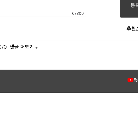
0
/
300
추천
0/0
댓글 더보기