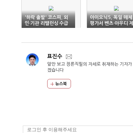
'하락 출발' 코스피, 외
아이오닉5, 독일 매체
인·기관 리밸런싱 수급
평가서 벤츠·아우디 
변동성 확대
치고 또 1위
표진수
앞만 보고 정론직필의 자세로 취재하는 기자가
겠습니다
뉴스북