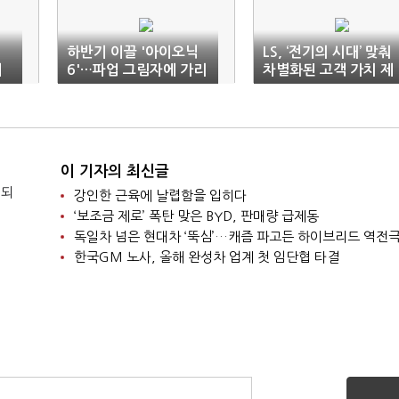
하반기 이끌 '아이오닉
LS, ‘전기의 시대’ 맞춰
제
6'…파업 그림자에 가리
차별화된 고객 가치 제
나
공
이 기자의 최신글
 되
강인한 근육에 날렵함을 입히다
‘보조금 제로’ 폭탄 맞은 BYD, 판매량 급제동
독일차 넘은 현대차 ‘뚝심’…캐즘 파고든 하이브리드 역전
한국GM 노사, 올해 완성차 업계 첫 임단협 타결