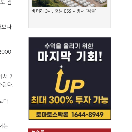
도 점
배터리 3사, 호남 ESS 시장서 ‘격돌’
해보다
000
에서 7
하된다.
보다
서는