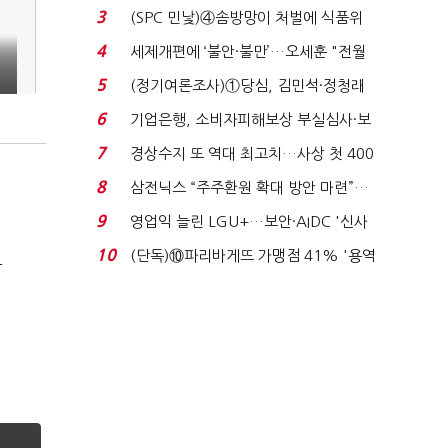
목…9월 ‘폴...
3
(SPC 민낯)④솜방망이 처벌에 식품위
생법 위반 반복...
4
세제개편에 ‘불안·불만’…오세훈 "전월
세 구하기 더 ...
5
(정기여론조사)①당심, 김민석·정청래
'초접전'…대통령 ...
6
기업은행, 소비자피해보상 부실심사·보
이스피싱 공시 ...
7
경상수지 또 역대 최고치…사상 첫 400
억달러에 '3% 성...
8
삼전닉스 “주주환원 확대 방안 마련”…
로이터에 성명...
9
영업익 늘린 LGU+…보안·AIDC '신사
업 드라이브'...
10
(단독)⑩파리바게뜨 가맹점 41% '용역
극
제빵기사 없어'…고...