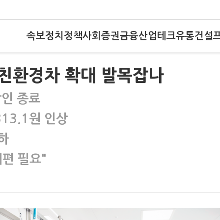
속보
정치
정책
사회
증권
금융
산업
테크
유통
건설
친환경차 확대 발목잡나
할인 종료
13.1원 인상
하
편 필요"