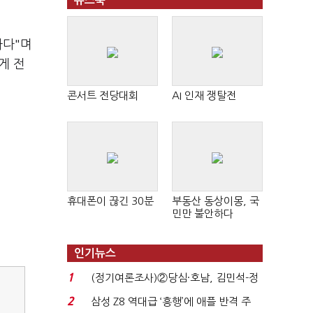
뉴스북
하다"며
게 전
콘서트 전당대회
AI 인재 쟁탈전
휴대폰이 끊긴 30분
부동산 동상이몽, 국
민만 불안하다
인기뉴스
1
(정기여론조사)②당심·호남, 김민석-정
청래 '초접전'...
2
삼성 Z8 역대급 ‘흥행’에 애플 반격 주