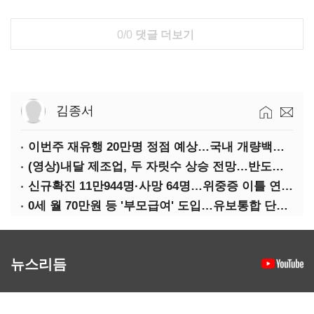
0/0
댓글 더보기
김종서
이번주 재유행 20만명 정점 예상…국내 개량백신 도입은 '언제쯤'
(영상)내달 제조업, 두 자릿수 상승 전망…반도체·가전은 어두워
신규확진 11만944명·사망 64명…위중증 이틀 연속 500명대
0세 월 70만원 등 '부모급여' 도입…유보통합 단계적 추진
뉴스리듬