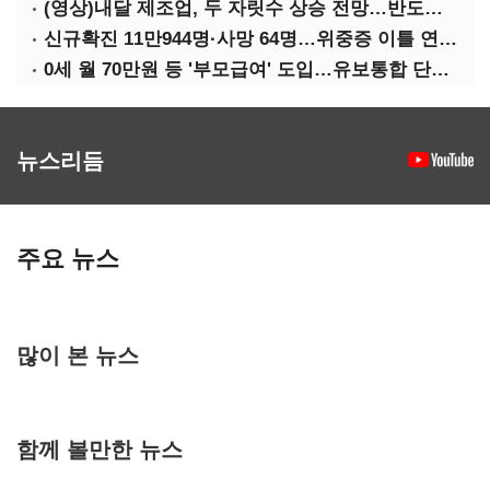
(영상)내달 제조업, 두 자릿수 상승 전망…반도체·가전은 어두워
신규확진 11만944명·사망 64명…위중증 이틀 연속 500명대
0세 월 70만원 등 '부모급여' 도입…유보통합 단계적 추진
뉴스리듬
주요 뉴스
많이 본 뉴스
함께 볼만한 뉴스