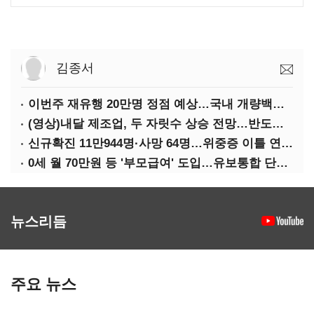
김종서
이번주 재유행 20만명 정점 예상…국내 개량백신 도입은 '언제쯤'
(영상)내달 제조업, 두 자릿수 상승 전망…반도체·가전은 어두워
신규확진 11만944명·사망 64명…위중증 이틀 연속 500명대
0세 월 70만원 등 '부모급여' 도입…유보통합 단계적 추진
뉴스리듬
주요 뉴스