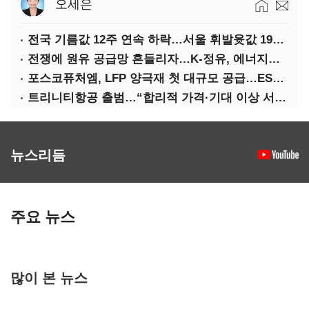
오세은
전국 기름값 12주 연속 하락…서울 휘발윳값 1909원
전쟁에 원유 공급망 흔들리자…K-정유, 에너지안보 핵심으로 재부상
포스코퓨처엠, LFP 양극재 첫 대규모 공급…ESS 시장 공략
트리니티항공 출범…“합리적 가격·기대 이상 서비스로 승부”
뉴스리듬
주요 뉴스
많이 본 뉴스