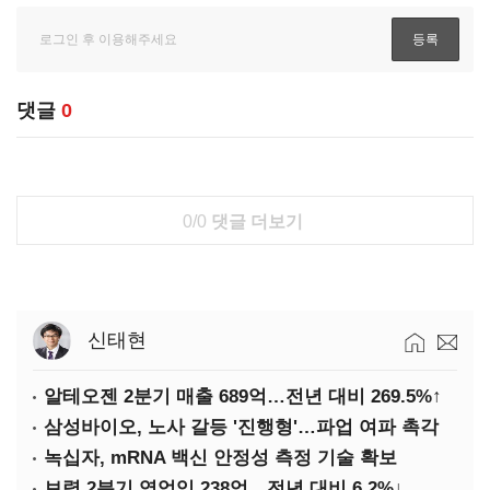
댓글
0
0/0
댓글 더보기
신태현
알테오젠 2분기 매출 689억…전년 대비 269.5%↑
삼성바이오, 노사 갈등 '진행형'…파업 여파 촉각
녹십자, mRNA 백신 안정성 측정 기술 확보
보령 2분기 영업익 238억…전년 대비 6.2%↓