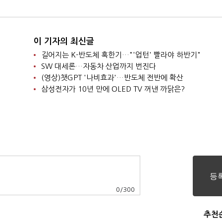
이 기자의 최신글
길어지는 K-반도체 혹한기…"'업턴' 빨라야 하반기"
SW 대세론…자동차 산업까지 번진다
(영상)챗GPT '나비효과'…반도체 전반에 확산
삼성전자가 10년 만에 OLED TV 꺼낸 까닭은?
0
/
300
추천