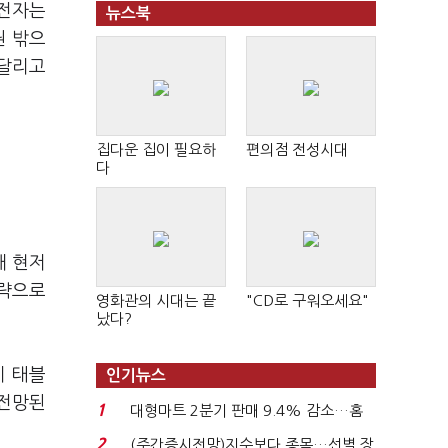
성전자는
뉴스북
권 밖으
 달리고
집다운 집이 필요하
편의점 전성시대
다
해 현저
전략으로
영화관의 시대는 끝
"CD로 구워오세요"
났다?
지 태블
인기뉴스
 전망된
1
대형마트 2분기 판매 9.4% 감소…홈
플러스 사태 여파...
2
(주간증시전망)지수보다 종목…선별 장