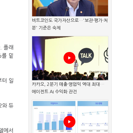
비트코인도 국가자산으로…'보관·평가·처
분' 기준은 숙제
. 플래
%를 밑
부터 일
카카오, 2분기 매출·영업익 역대 최대…
에이전트 AI 수익화 관건
2와 듀
모델에서