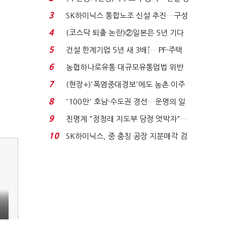
세 이어진다...
3
SK하이닉스 통합노조 신설 추진…구성
원 간 성과급 불...
4
(코스닥 퇴출 논란)②일본은 5년 기다
려주는데 우리는 ...
5
건설 한계기업 5년 새 3배↑…PF·주택
침체에 재무 ...
6
농협하나로유통 대규모유통업법 위반
적발…공정위, 과...
7
(현장+)'폭염중대경보'에도 농촌 이주
노동자는 강행군…'야...
8
'100만' 호남·수도권 경선…운명의 일
주일
9
친명계 "정청래 지도부 당정 엇박자"…
친청계 "신천지 오...
10
SK하이닉스, 중 충칭 공장 지분매각 검
토?…“확정된 바...