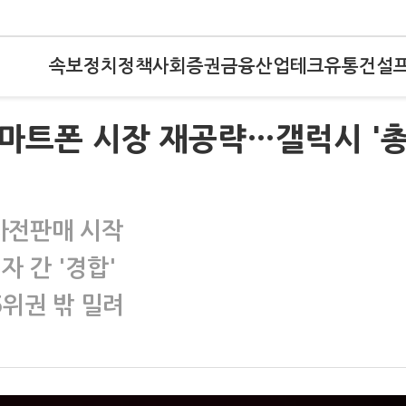
속보
정치
정책
사회
증권
금융
산업
테크
유통
건설
스마트폰 시장 재공략…갤럭시 '
 사전판매 시작
자 간 '경합'
5위권 밖 밀려