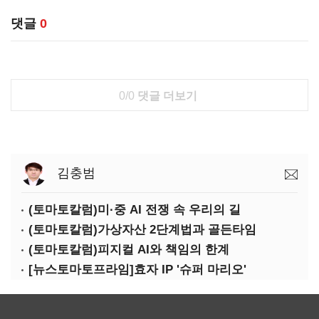
댓글
0
0/0
댓글 더보기
김충범
(토마토칼럼)미·중 AI 전쟁 속 우리의 길
(토마토칼럼)가상자산 2단계법과 골든타임
(토마토칼럼)피지컬 AI와 책임의 한계
[뉴스토마토프라임]효자 IP '슈퍼 마리오'