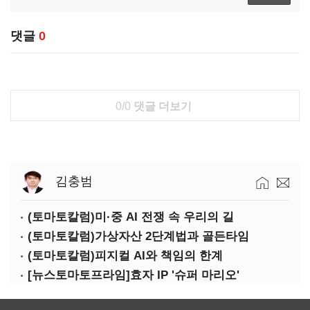
댓글
0
0/0
댓글 더보기
김충범
(토마토칼럼)미·중 AI 전쟁 속 우리의 길
(토마토칼럼)가상자산 2단계법과 골든타임
(토마토칼럼)피지컬 AI와 책임의 한계
[뉴스토마토프라임]효자 IP '슈퍼 마리오'