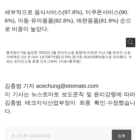
세부적으로 음식서비스(97.8%), 이쿠폰서비스(90.
6%), 아동·유아용품(82.8%), 애완용품(81.9%) 순으
로 비중이 높았다.
통계청이 3일 발표한 '2022년 1월 온라인쇼핑 동향'에 따르면 지난 1월 온라인 쇼핑
거래액은 1년 전 대비 1조7067억원(11.5%) 증가한 16조5438억원으로 파악됐다. 자
료는 온라인쇼핑 동향 인포그래픽. (자료=통계청)
김충범 기자 acechung@etomato.com
이 기사는 뉴스토마토 보도준칙 및 윤리강령에 따라
김충범 테크지식산업부장이 최종 확인·수정했습니
다.