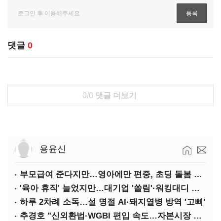
댓글
0
0/0
댓글 더보기
용윤신
부모급여 준다지만…영아에만 편중, 초딩 돌봄 절실
'육아 휴직' 늘었지만…대기업 '쏠림'·워킹대디 여전히 '저조'
하루 2차례 소독…설 명절 AI·돼지열병 방역 '고삐'
추경호 "신외환법·WGBI 편입 속도…자본시장 투자환경 개선"