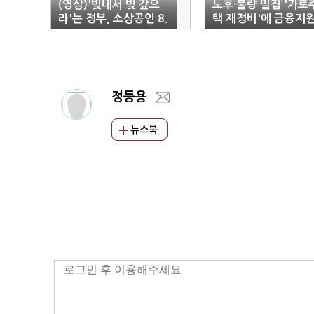
(영상)'빚내서 빚 갚으
노후·불량 밀집 '가로
라'는 정부, 소상공인 8.
택 재정비'에 금융지
6조 추가대출
한다
정등용
뉴스북