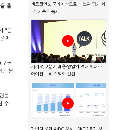
비트코인도 국가자산으로…'보관·평가·처
을 줄
분' 기준은 숙제
 "금
아줄지
요구권
카카오, 2분기 매출·영업익 역대 최대…
어난 분
에이전트 AI 수익화 관건
구권을
한 수
가입자 증가·AIDC 성장…SKT 2분기 성