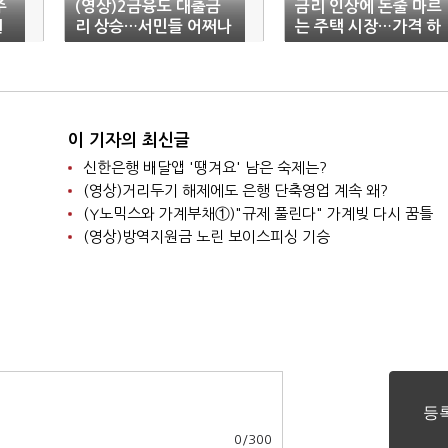
주
(영상)2금융도 대출금
금리 인상에 돈줄 마르
원
리 상승…서민들 어쩌나
는 주택 시장…가격 하
방 압력 커지나
이 기자의 최신글
신한은행 배달앱 '땡겨요' 남은 숙제는?
(영상)거리두기 해제에도 은행 단축영업 계속 왜?
(Y노믹스와 가계부채①)"규제 풀린다" 가계빚 다시 꿈틀
(영상)방역지원금 노린 보이스피싱 기승
0
/
300