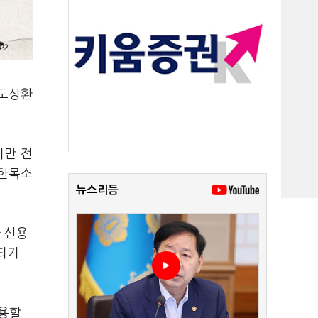
중도상환
지만 전
 한목소
뉴스리듬
 신용
되기
사용할