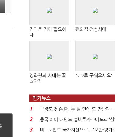
집다운 집이 필요하
편의점 전성시대
다
영화관의 시대는 끝
"CD로 구워오세요"
났다?
인기뉴스
1
구광모-젠슨 황, 두 달 만에 또 만난다…
로봇·AI 등 논...
2
중국 이어 대만도 설비투자…메모리 ‘삼
국전쟁’
3
비트코인도 국가자산으로…'보관·평가·