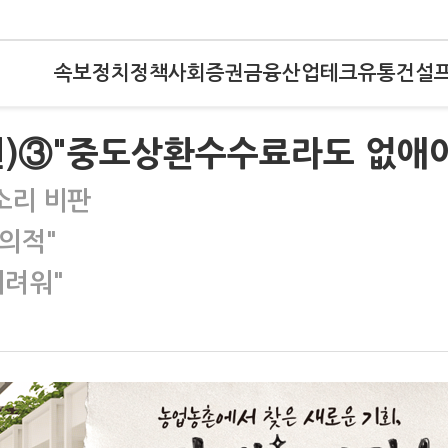
속보
정치
정책
사회
증권
금융
산업
테크
유통
건설
권)③"중도상환수수료라도 없애
소리 비판
의적"
어려워"