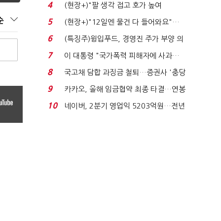
처분' 기준은 ...
4
(현장+)"팔 생각 접고 호가 높여
요"…'덜 똘똘한 한 채' 20...
순
5
(현장+)"12일엔 물건 다 들어와요"…
빈 매대 채우며 문 연 ...
6
(특징주)윙입푸드, 경영진 주가 부양 의
지에 상한가...
7
이 대통령 "국가폭력 피해자에 사과…
적극적 조사로 진...
8
국고채 담합 과징금 철퇴…증권사 '충당
금 폭탄' 우려...
9
카카오, 올해 임금협약 최종 타결…연봉
6.3% 인상·격려...
10
네이버, 2분기 영업익 5203억원…전년
비 0.2% 감소...