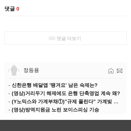
댓글
0
0/0
댓글 더보기
정등용
신한은행 배달앱 '땡겨요' 남은 숙제는?
(영상)거리두기 해제에도 은행 단축영업 계속 왜?
(Y노믹스와 가계부채①)"규제 풀린다" 가계빚 다시 꿈틀
(영상)방역지원금 노린 보이스피싱 기승