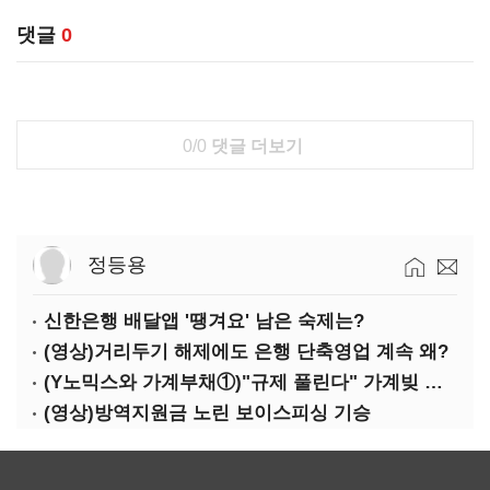
댓글
0
0/0
댓글 더보기
정등용
신한은행 배달앱 '땡겨요' 남은 숙제는?
(영상)거리두기 해제에도 은행 단축영업 계속 왜?
(Y노믹스와 가계부채①)"규제 풀린다" 가계빚 다시 꿈틀
(영상)방역지원금 노린 보이스피싱 기승