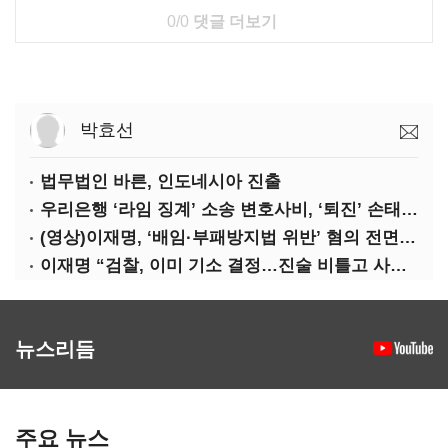
0/0
댓글 더보기
박효선
법무법인 바른, 인도네시아 진출
우리은행 ‘라임 징계’ 소송 변호사비, ‘퇴진’ 손태승 회장 개인이 납부하나
(영상)이재명, ‘배임·부패방지법 위반’ 혐의 전면 반박(종합)
이재명 “검찰, 이미 기소 결정…진술 비틀고 사건 조작에 악용”
뉴스리듬
주요 뉴스