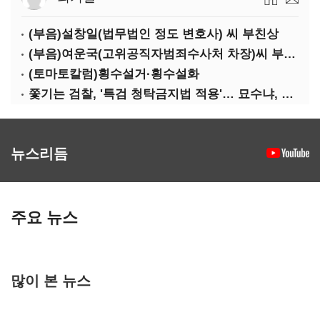
(부음)설창일(법무법인 정도 변호사) 씨 부친상
(부음)여운국(고위공직자범죄수사처 차장)씨 부친상
(토마토칼럼)횡수설거·횡수설화
쫓기는 검찰, '특검 청탁금지법 적용'… 묘수냐, 무리수냐
뉴스리듬
주요 뉴스
많이 본 뉴스