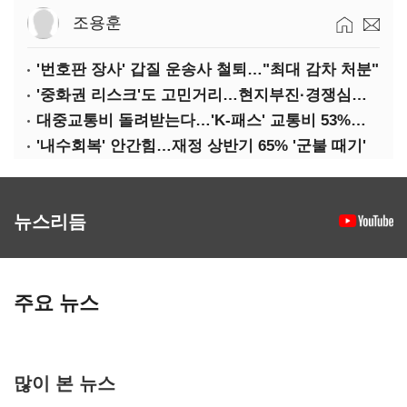
조용훈
'번호판 장사' 갑질 운송사 철퇴…"최대 감차 처분"
'중화권 리스크'도 고민거리…현지부진·경쟁심화·양안냉각
대중교통비 돌려받는다…'K-패스' 교통비 53%까지 환급
'내수회복' 안간힘…재정 상반기 65% '군불 때기'
뉴스리듬
주요 뉴스
많이 본 뉴스